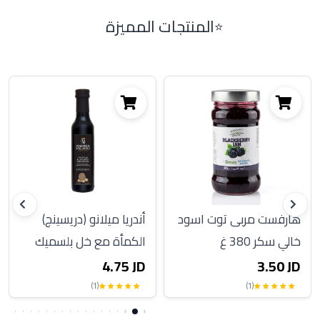
المنتجات المميزة
هارفست مربى توت اسود
أندريا ميلانو (دريسينج)
خالي سكر 380 غ
الكمأة مع خل بلسميك
250 مل
4.75 JD
3.50 JD
(1)
(1)