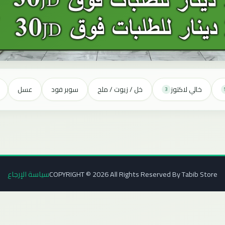
خالي لاكتوز
خل / زيوت / ملح
سوبر فود
عسل
3
COPYRIGHT © 2026 All Rights Reserved By Tabib Store
سياسة الإرجاع