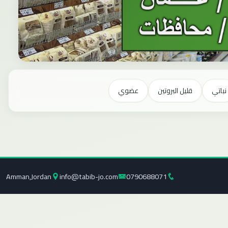
نباتي
قليل البروتين
عضوي
Amman,Jordan
info@tabib-jo.com
0790688071