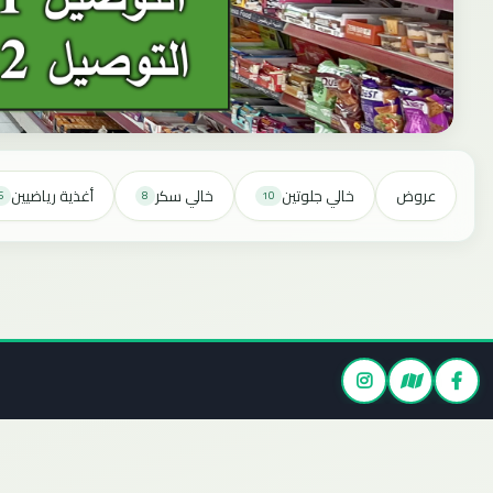
عروض
خالي جلوتين
خالي سكر
أغذية رياضيين
5
8
10