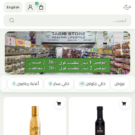
0
English
عروض
خالي جلوتين
خالي سكر
أغذية رياضيين
خا
5
8
10