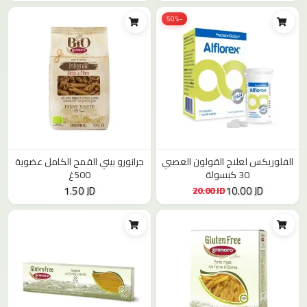
-50%
الفلوريكس لعلاج القولون العصبي
جرانورو بيني القمح الكامل عضوية
30 كبسولة
500غ
1.50 JD
10.00 JD
20.00 JD