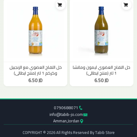
خل التفاح العضوي ليمون وماتشا
خل التفاح العضوي مع الزنجبيل
1 لتر (منتج ايطالي)
وكركم 1 لتر (منتج ايطالي)
6.50 JD
6.50 JD
0790688071
info@tabib-jo.com
Amman,Jordan
COPYRIGHT © 2026 All Rights Reserved By Tabib Store