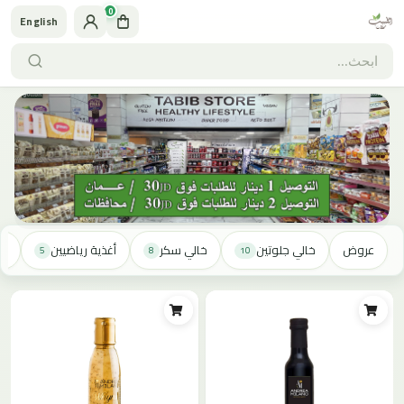
0
English
عروض
خالي جلوتين
خالي سكر
أغذية رياضيين
خا
5
8
10