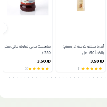
أندريا ميلانو كريمة (دريسينج)
هارفست مربى فراولة خالي سكر
بالكمأ 150 مل
380 غ
3.50 JD
3.50 JD
(1)
(1)