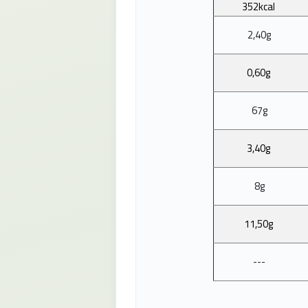
352kcal
2,40g
0,60g
67g
3,40g
8g
11,50g
---