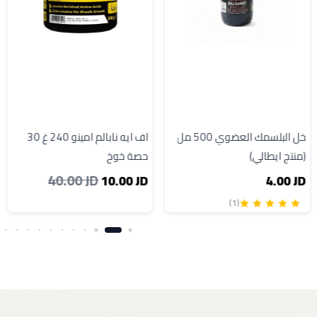
خل البلسمك العضوي 500 مل
اف ايه نابالم امينو 240 غ 30
(منتج ايطالي)
حصة خوخ
40.00 JD
10.00 JD
4.00 JD
(1)