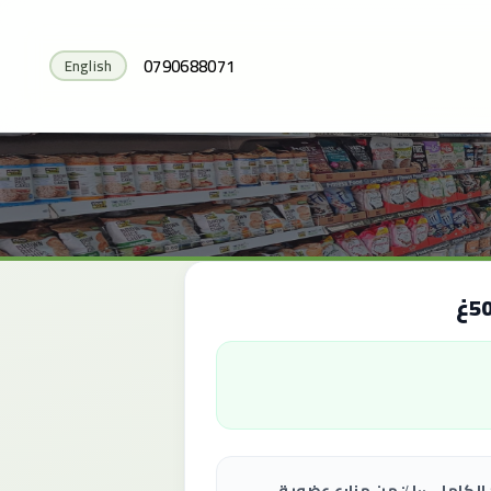
0790688071
English
معكرونة غرانورو العضوية المصنوعة من القمح الكامل، ١٠٠٪ من مزارع عضوية