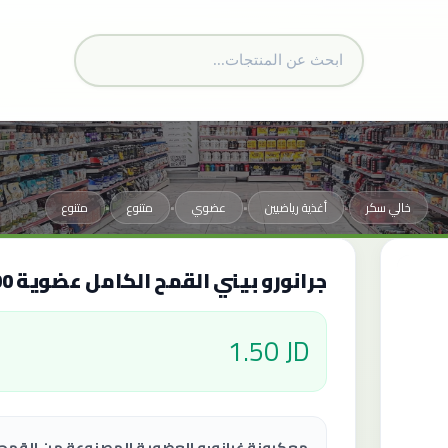
خالي سكر
أغذية رياضيين
عضوي
متنوع
متنوع
•
•
•
•
جرانورو بيني القمح الكامل عضوية 500غ
1.50 JD