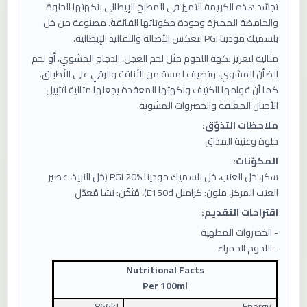
تجسّد هذه الكريمة التميز في المطبخ الإيطالي بنكهتها الحلوة
والحامضة المميزة وجودة مكوناتها الفائقة. مصنوعة من خل
بلسميك مودينا PGI لتعكس الأصالة والتقاليد الإيطالية.
مثالية لتعزيز نكهة اللحوم مثل لحم العجل، الدجاج المشوي، أو لحم
الضأن المشوي، وتضيف لمسة من الأناقة والرقي على الأطباق.
كما أن قوامها الكثيف ونكهتها المعقدة يجعلها مثالية لتتبيل
الأجبان المعتقة والخضروات المشوية.
ملاحظات التذوّق:
حلوة وغنية المذاق
المكوّنات:
سكر، خل العنب، خل بلسميك مودينا PGI 20% (خل النبيذ، عصير
العنب المركز، ملون: كراميل E150d)، مُثخّن: نشا مُعدّل
اقتراحات التقديم:
- الخضروات المطهية
- اللحوم الحمراء
Nutritional Facts
Per 100ml
866kJ
Energy