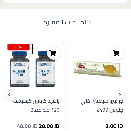
المنتجات المميزة
-50%
جرانورو سباغيتي خالي
يابلايد كرياتين كبسولات
جلوتين 400غ
120 حبة عدد2
20.00 JD
2.00 JD
40.00 JD