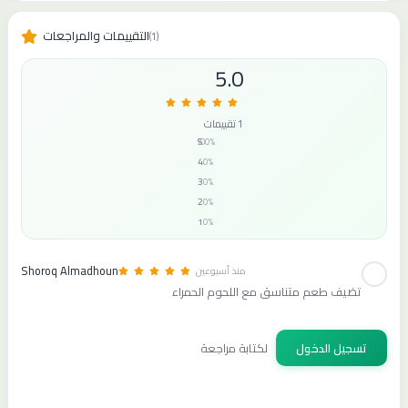
التقييمات والمراجعات
(1)
5.0
1 تقييمات
5
100%
4
0%
3
0%
2
0%
1
0%
Shoroq Almadhoun
منذ أسبوعين
تضيف طعم متناسق مع اللحوم الحمراء
تسجيل الدخول
لكتابة مراجعة