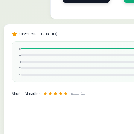
التقييمات والمراجعات
(1)
5
4
3
2
1
Shoroq Almadhoun
منذ أسبوعين