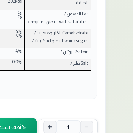
202kcal
الطاقة
0g
Fat
الدهون /
0g
of wich saturates
منها مشبعه /
47g
Carbohydrate
الكاربوهيدرات /
42g
of which sugars
منها سكريات /
0,9g
Protein
بروتين /
0,05g
Salt
ملح /
أضف للسلة