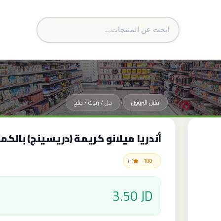
قليل البروتين
خل / زيوت / ملح
•
أندريا ميلانو كريمة (دريسينج) بالكمأ 150 م
100
(1)
3.50 JD