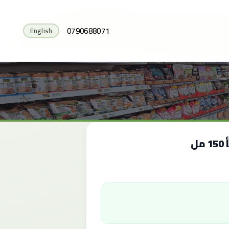
0790688071
English
ل