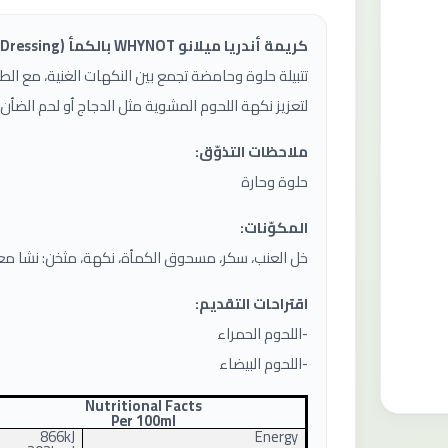
كريمة أندريا ميلانو WHYNOT بالكمأ (Truffle Dressing)
تتبيلة حلوة وحامضة تجمع بين النكهات الغنية، مع الط
لتعزيز نكهة اللحوم المشوية مثل الدجاج أو لحم الضأ
ملاحظات التذوّق:
حلوة وحارة
المكوّنات:
خل العنب، سكر، مسحوق الكمأة، نكهة، مثخن: نشا معدل (E1422)، لون: كراميل (d
اقتراحات التقديم:
-اللحوم الحمراء
-اللحوم البيضاء
Nutritional Facts
Per 100ml
866kJ
Energy