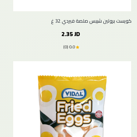
كويست بروتين شيبس صلصة فيردي 32 غ
2.35 JD
0.0 (0)