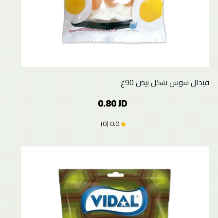
فيدال سوس شكل بيض 90غ
0.80 JD
0.0 (0)