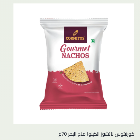
كورنيتوس ناتشوز الكينوا ملح البحر 70غ