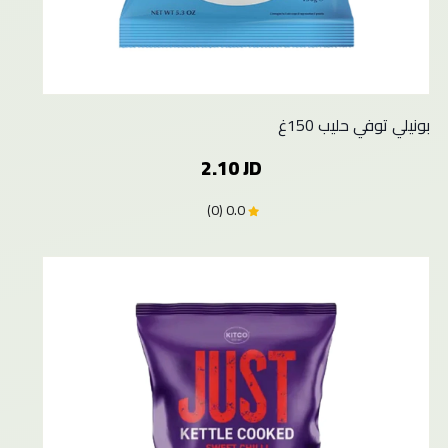
بونيلي توفي حليب 150غ
2.10 JD
0.0 (0)