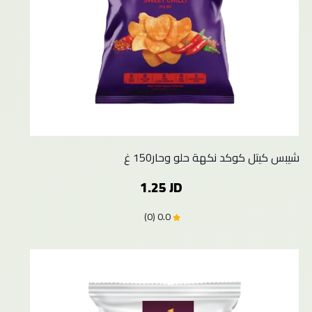
شيبس كيتل كوكد نكهة حلو وحار150 غ
1.25 JD
0.0 (0)