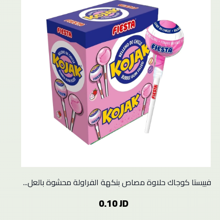
فييستا كوجاك حلاوة مصاص بنكهة الفراولة محشوة بالعل...
0.10 JD