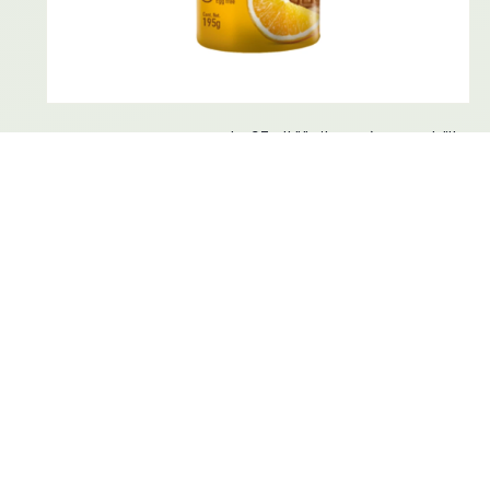
سانتيفيري بسكويت بالبرتقال 195 غ
1.95 JD
0.0 (0)