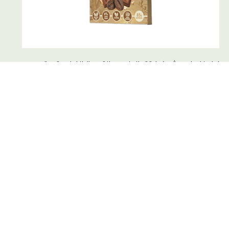
ايفولف زيرو شوكولاتة بالحليب و القهوة الفرنسية ستي...
1.75 JD
0.0 (0)