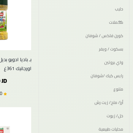
حليب
مكملات
كورن فلكس / شوفان
بسكوت / ويفر
بـ باديا ادوبو بدي
واي بروتين
اورجانيك 361غ
رايس كيك /شوفان
 JD
متنوع
0.0 (0)
أرز/ ملح/ زيت رش
خل/ زيوت
محليات طبيعية