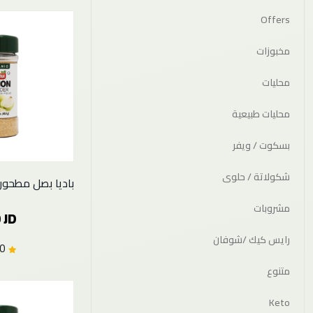
Offers
مخبوزات
محليات
محليات طبيعية
بسكوت / ويفر
شكولاتة / حلوى
باديا بصل مطحون عض
مشروبات
 JD
رايس كيك /شوفان
0.0 (0)
متنوع
Keto