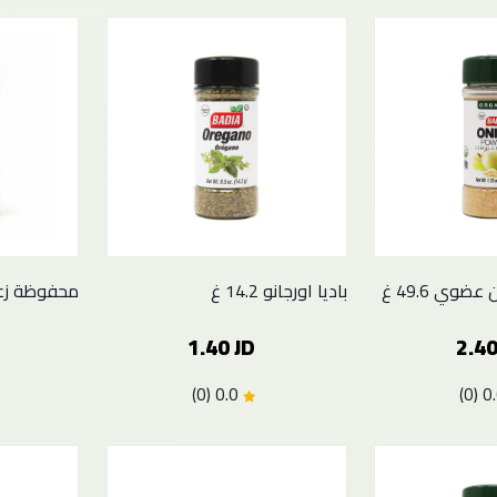
وي 49.6 غ
باديا اورجانو 14.2 غ
محفوظة زعتر 00
1.40 JD
2.40
0.0 (0)