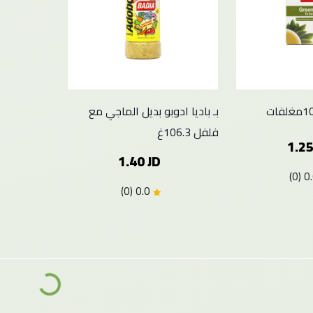
بـ باديا ادوبو بديل الماجي مع
فلفل 106.3غ
1.25
1.40 JD
0.0 (0)
Loading...