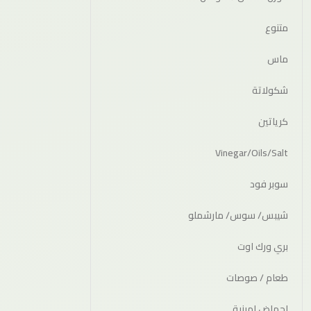
متنوع
ماس
شكولاتة
كرياتين
Vinegar/Oils/Salt
سوبر فود
شيبس/ سوس/ مارشملو
بري ورك اوت
طعام / صوصات
احماض امينية