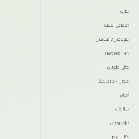
كارب
احماض امينية
كولاجين& فيتامين
test sub1 en
خالي جلوتين
طحين / خليط كيك
أجبان
سناكات
ايزو بروتين
خالي سكر