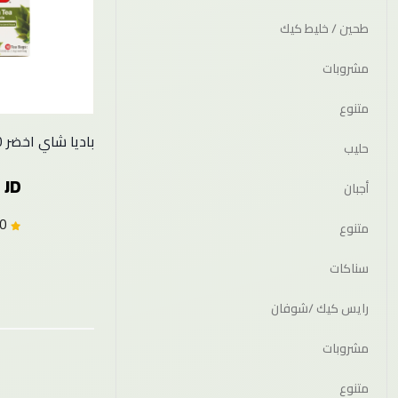
طحين / خليط كيك
مشروبات
متنوع
باديا شاي اخضر 10مغلفات
حليب
 JD
أجبان
0.0 (0)
متنوع
سناكات
رايس كيك /شوفان
مشروبات
متنوع