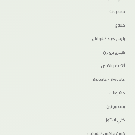
معكرونة
متنوع
رايس كيك /شوفان
هيدرو بروتين
أغذية رياضيين
Biscuits / Sweets
مشروبات
بيف بروتين
خالي لاكتوز
كورن فلكس / شوفان