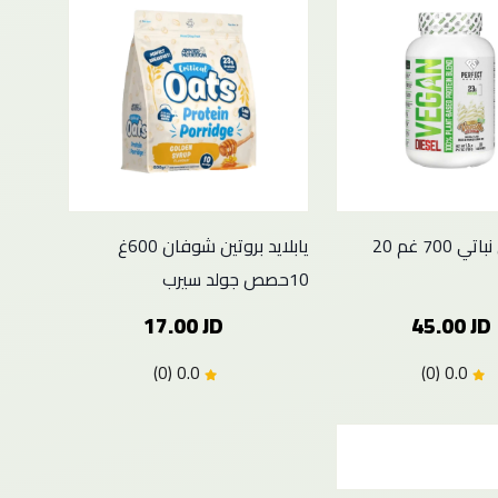
ديزل بروتين نباتي 700 غم 20
يابلايد بروتين شوفان 600غ
10حصص جولد سيرب
17.00 JD
45.00 JD
0.0 (0)
0.0 (0)