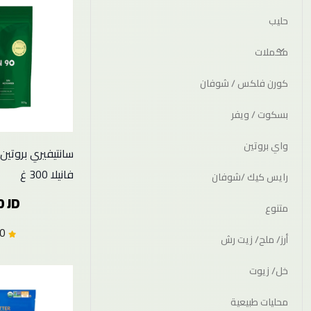
حليب
مكملات
كورن فلكس / شوفان
بسكوت / ويفر
واي بروتين
سانتيفيري بروتين
فانيلا 300 غ
رايس كيك /شوفان
0 JD
متنوع
0.0 (0)
أرز/ ملح/ زيت رش
خل/ زيوت
محليات طبيعية