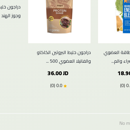
دراجون خليط
وجوز الهند ال
لطاقة العضوي
دراجون خليط البروتين الكاكاو
ء والم...
والفانيلا العضوي 500 ...
36.00 JD
18.9
0.0 (0)
No m