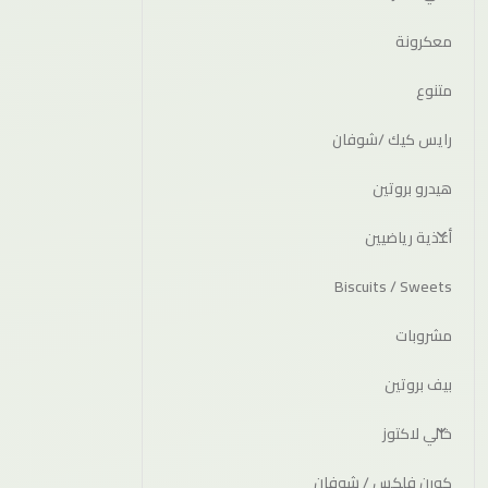
معكرونة
متنوع
رايس كيك /شوفان
هيدرو بروتين
أغذية رياضيين
Biscuits / Sweets
مشروبات
بيف بروتين
خالي لاكتوز
كورن فلكس / شوفان