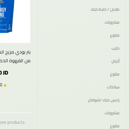
طحين / خليط كيك
مشروبات
متنوع
حليب
بتر بودي مزيج ا
من القهوة الخضرا
أجبان
0 JD
متنوع
0.0 (0)
سناكات
رايس كيك /شوفان
مشروبات
ore products
متنوع