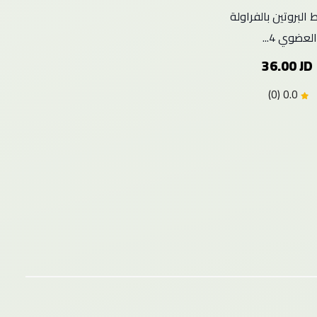
 البروتين بالفراولة
عضوي 4...
36.00 JD
0.0 (0)