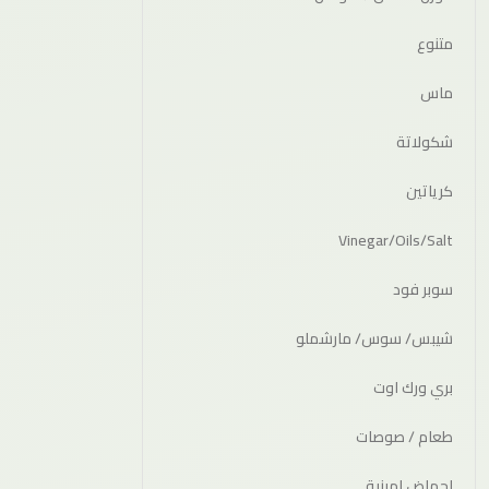
متنوع
ماس
شكولاتة
كرياتين
Vinegar/Oils/Salt
سوبر فود
شيبس/ سوس/ مارشملو
بري ورك اوت
طعام / صوصات
احماض امينية