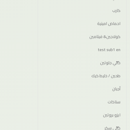
كارب
احماض امينية
كولاجين& فيتامين
test sub1 en
خالي جلوتين
طحين / خليط كيك
أجبان
سناكات
ايزو بروتين
خالي سكر