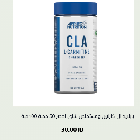
يابلايد ال كارنتين ومستخلص شاي اخضر 50 حصة 100حبة
30.00 JD