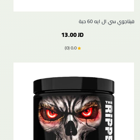
فيتاجوي سي ال ايه 60 حبة
13.00 JD
0.0 (0)