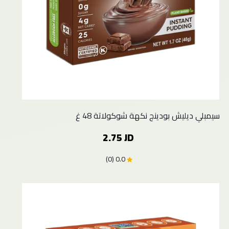
سيمبلي ديليش بودينج نكهة شوكولاتة 48 غ
2.75 JD
0.0 (0)