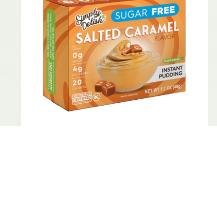
سيمبلي ديليش بودينج نكهة كراميل مملح 48 غ
2.75 JD
0.0 (0)