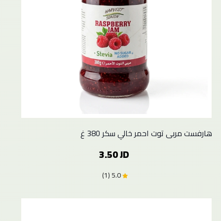
هارفست مربى توت احمر خالي سكر 380 غ
3.50 JD
5.0 (1)