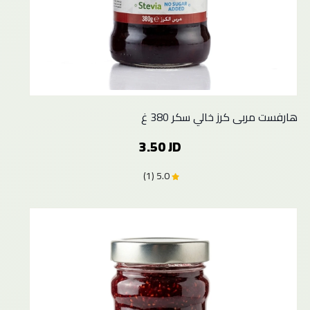
هارفست مربى كرز خالي سكر 380 غ
3.50 JD
5.0 (1)