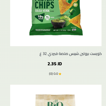
كويست بروتين شيبس صلصة فيردي 32 غ
2.35 JD
0.0 (0)