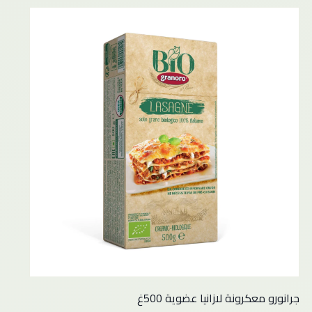
جرانورو معكرونة لازانيا عضوية 500غ