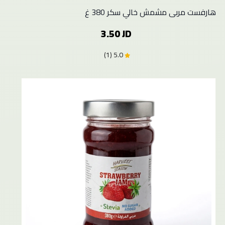
هارفست مربى مشمش خالي سكر 380 غ
3.50 JD
5.0 (1)