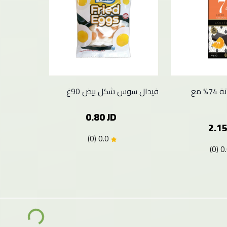
ترابا الواح شوكلاتة 74% مع
فيدال سوس شكل بيض 90غ
0.80 JD
2.15
0.0 (0)
Loading...