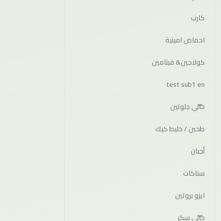
كارب
احماض امينية
كولاجين& فيتامين
test sub1 en
خالي جلوتين
طحين / خليط كيك
أجبان
سناكات
ايزو بروتين
خالي سكر