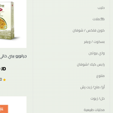
حليب
مكملات
كورن فلكس / شوفان
بسكوت / ويفر
واي بروتين
جرانورو بيني خالي جل
رايس كيك /شوفان
 JD
متنوع
0.0 (0)
أرز/ ملح/ زيت رش
خل/ زيوت
محليات طبيعية