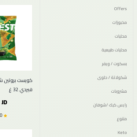
Offers
مخبوزات
محليات
محليات طبيعية
بسكوت / ويفر
شكولاتة / حلوى
كويست بروتين 
فيردي 32 غ
مشروبات
 JD
رايس كيك /شوفان
0.0 (0)
متنوع
Keto