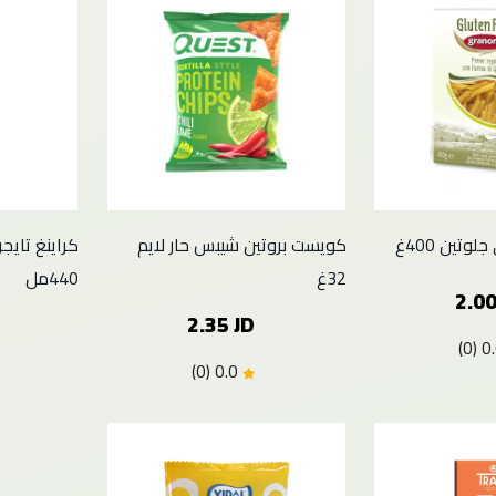
وتين 400غ
كويست بروتين شيبس حار لايم
كراينغ تايج
32غ
440مل
2.00
2.35 JD
0.0 (0)