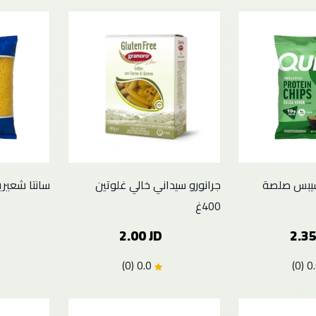
شيبس صلصة
جرانورو سيداني خالي غلوتين
سانتا شعيرية 
400غ
2.00 JD
2.35
0.0 (0)