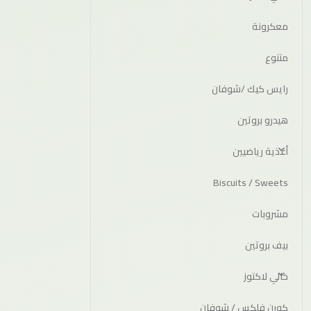
معكرونة
متنوع
رايس كيك /شوفان
هيدرو بروتين
أغذية رياضيين
Biscuits / Sweets
مشروبات
بيف بروتين
خالي لاكتوز
كورن فلكس / شوفان