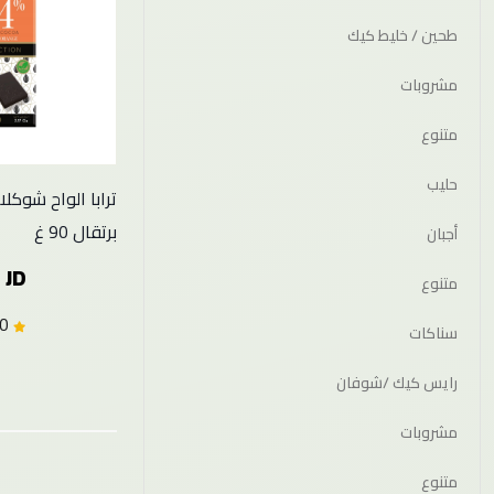
طحين / خليط كيك
مشروبات
متنوع
حليب
برتقال 90 غ
أجبان
 JD
متنوع
0.0 (0)
سناكات
رايس كيك /شوفان
مشروبات
متنوع