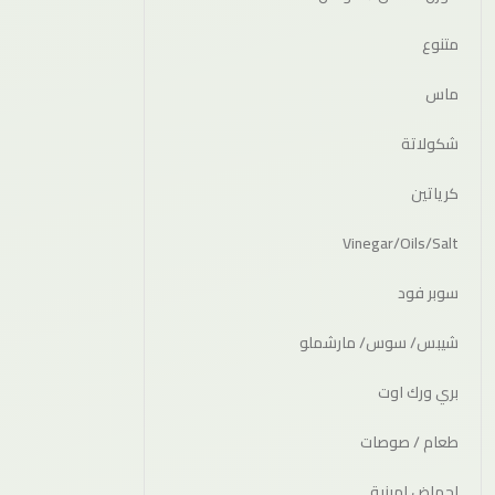
متنوع
ماس
شكولاتة
كرياتين
Vinegar/Oils/Salt
سوبر فود
شيبس/ سوس/ مارشملو
بري ورك اوت
طعام / صوصات
احماض امينية