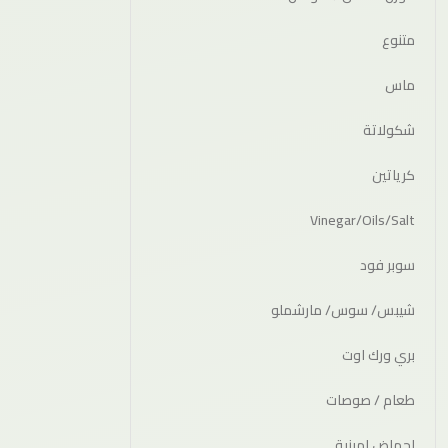
متنوع
ماس
شكولاتة
كرياتين
Vinegar/Oils/Salt
سوبر فود
شيبس/ سوس/ مارشملو
بري ورك اوت
طعام / صوصات
احماض امينية