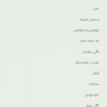
كارب
احماض امينية
كولاجين& فيتامين
test sub1 en
خالي جلوتين
طحين / خليط كيك
أجبان
سناكات
ايزو بروتين
خالي سكر