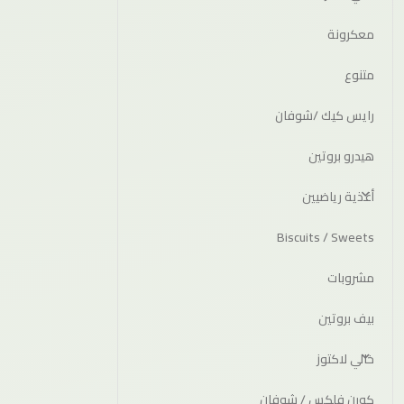
معكرونة
متنوع
رايس كيك /شوفان
هيدرو بروتين
أغذية رياضيين
Biscuits / Sweets
مشروبات
بيف بروتين
خالي لاكتوز
كورن فلكس / شوفان