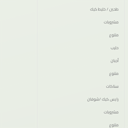
طحين / خليط كيك
مشروبات
متنوع
حليب
أجبان
متنوع
سناكات
رايس كيك /شوفان
مشروبات
متنوع